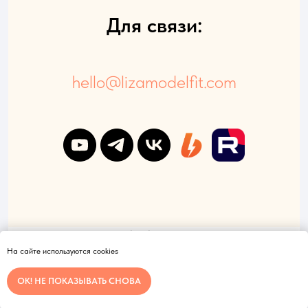
Для связи:
hello@lizamodelfit.com
© ИП Зуйкова Л.В. ИНН 246418051404 ОГРНИП 324246800049836
Политика конфиденциальности
и
Договор оферта
На сайте используются cookies
ОК! НЕ ПОКАЗЫВАТЬ СНОВА