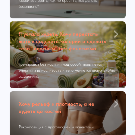
Какой вес брать, как не бросить, как делать
безопасно?
Я устала худеть. Хочу перестать
жить в подсчёте калорий и сделать
тело “плотным” без фанатизма
Тренировки без насилия над собой, появляется
энергия и выносливость и тело меняется визуально/по
ощущениям
Хочу рельеф и плотность, а не
худеть до костей
Рекомпозиция с прогрессией и акцентами