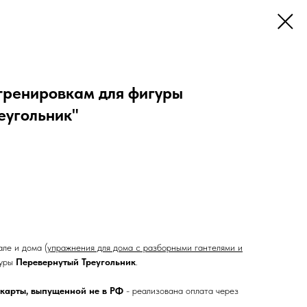
тренировкам для фигуры
еугольник"
ле и дома (
упражнения для дома с разборными гантелями и
гуры
Перевернутый Треугольник
.
 карты, выпущенной не в РФ
- реализована оплата через