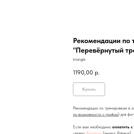
Рекомендации по 
"Перевёрнутый тр
triangle
1190,00
р.
Купить
Рекомендации по тренировкам в за
по возможности с грифом
) для фи
Если вам необходимо
оплатить с
сервис
Boosty.to
(аналог Patreon)