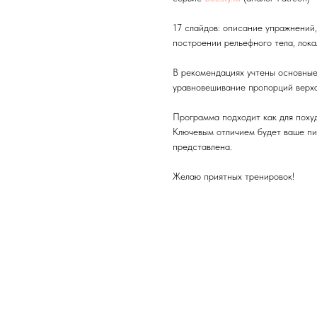
17 слайдов: описание упражнений,
построении рельефного тела, лока
В рекомендациях учтены основные
уравновешивание пропорций верха
Программа подходит как для похуд
Ключевым отличием будет ваше пи
представлена.
Желаю приятных тренировок!